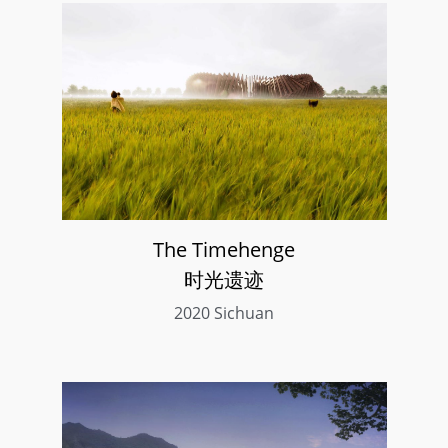
The Timehenge
时光遗迹
2020 Sichuan