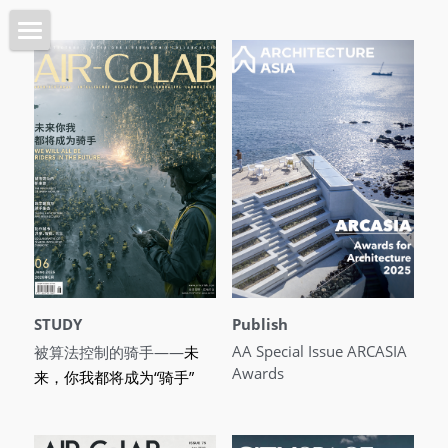
Home 首页
Architecture 建筑
Planning 城市
Interiors 室内
Objects 器物
Lab 实验
STUDY
Publish
About 关于
AA Special Issue ARCASIA 
被算法控制的骑手——
未
Awards 
来，你我都将成为“骑手”
Intro 介绍
搜索
Contact 联系我们