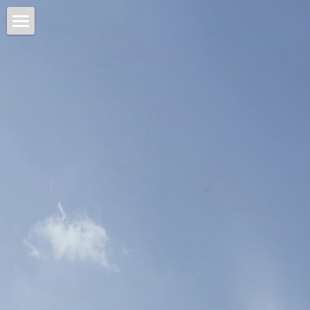
Home 首页
Architecture 建筑
Planning 城市
Interiors 室内
Objects 器物
Lab 实验
About 关于
Intro 介绍
搜索
Contact 联系我们